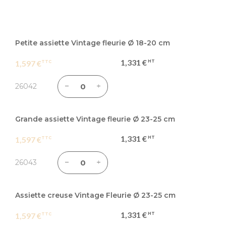
Articles
du
Petite assiette Vintage fleurie Ø 18-20 cm
produit
1,331 €
1,597 €
groupé
26042
Grande assiette Vintage fleurie Ø 23-25 cm
1,331 €
1,597 €
26043
Assiette creuse Vintage Fleurie Ø 23-25 cm
1,331 €
1,597 €