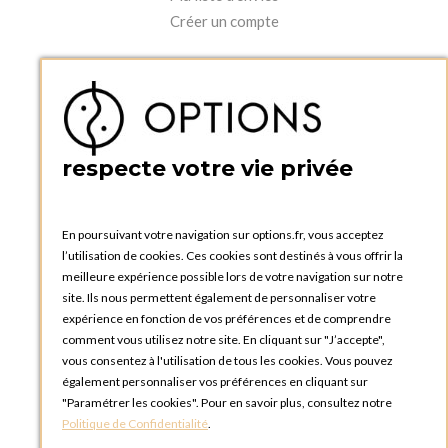
Créer un compte
PRATIQUE
Catalogues et bons de commande
Blog Options
Tutoriels
respecte votre vie privée
En poursuivant votre navigation sur options.fr, vous acceptez
l’utilisation de cookies. Ces cookies sont destinés à vous offrir la
OPTIONS LUXEMBOURG
meilleure expérience possible lors de votre navigation sur notre
13 rue Paul Rischard
site. Ils nous permettent également de personnaliser votre
5324 Contern
expérience en fonction de vos préférences et de comprendre
LUXEMBOURG
comment vous utilisez notre site. En cliquant sur "J’accepte",
Téléphone :
+352 28 77 87 88
vous consentez à l'utilisation de tous les cookies. Vous pouvez
également personnaliser vos préférences en cliquant sur
BOUTIQUE OPTIONS LUXEMBOURG
"Paramétrer les cookies". Pour en savoir plus, consultez notre
2, avenue Grand-Duc Jean
Politique de Confidentialité
.
L - 1842 HOWALD LUXEMBOURG