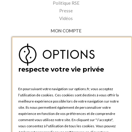
Politique RSE
Presse
Vidéos
MON COMPTE
Accéder à mon compte
Ma liste d'envies
Créer un compte
PRATIQUE
respecte votre vie privée
Catalogues et bons de commande
Blog Options
Tutoriels
En poursuivant votre navigation sur options.fr, vous acceptez
l’utilisation de cookies. Ces cookies sont destinés à vous offrir la
meilleure expérience possible lors de votre navigation sur notre
site. Ils nous permettent également de personnaliser votre
expérience en fonction de vos préférences et de comprendre
comment vous utilisez notre site. En cliquant sur "J’accepte",
vous consentez à l'utilisation de tous les cookies. Vous pouvez
OPTIONS LUXEMBOURG