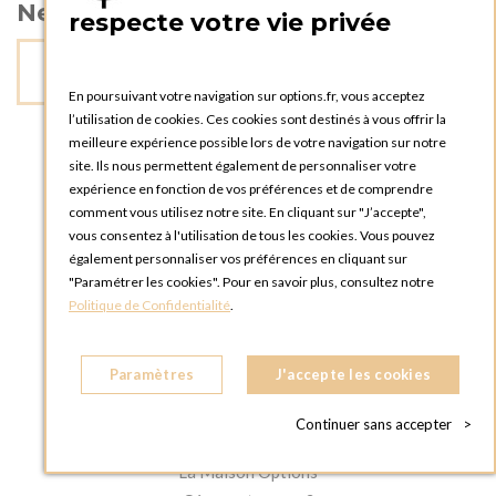
Newsletter
respecte votre vie privée
En poursuivant votre navigation sur options.fr, vous acceptez
l’utilisation de cookies. Ces cookies sont destinés à vous offrir la
meilleure expérience possible lors de votre navigation sur notre
site. Ils nous permettent également de personnaliser votre
expérience en fonction de vos préférences et de comprendre
comment vous utilisez notre site. En cliquant sur "J’accepte",
vous consentez à l'utilisation de tous les cookies. Vous pouvez
A PROPOS
également personnaliser vos préférences en cliquant sur
Aide et FAQ
"Paramétrer les cookies". Pour en savoir plus, consultez notre
Politique de Confidentialité
.
Plan du site
Mentions légales
Conditions générales de vente
Paramètres
J'accepte les cookies
Charte des données personnelles
Continuer sans accepter
>
LA MAISON OPTIONS
La Maison Options