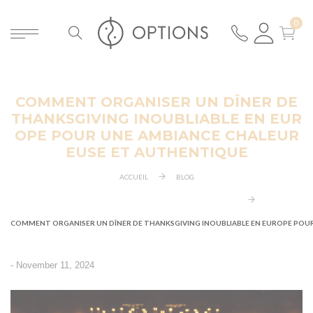
COMMENT ORGANISER UN DÎNER DE
ER
THANKSGIVING INOUBLIABLE EN EUR
OPE POUR UNE AMBIANCE CHALEUR
EUSE ET AUTHENTIQUE
ACCUEIL
BLOG
COMMENT ORGANISER UN DÎNER DE THANKSGIVING INOUBLIABLE EN EUROPE POU
-
November 11, 2024