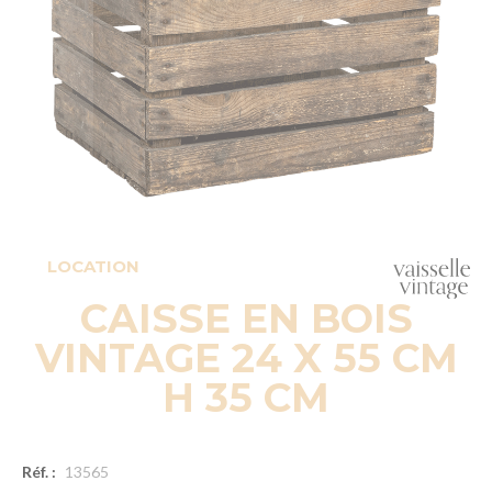
LOCATION
CAISSE EN BOIS
VINTAGE 24 X 55 CM
H 35 CM
Réf. :
13565