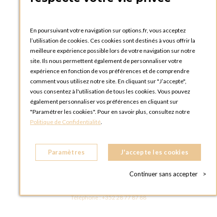
Catalogues et bons de commande
Blog Options
Tutoriels
En poursuivant votre navigation sur options.fr, vous acceptez
l’utilisation de cookies. Ces cookies sont destinés à vous offrir la
meilleure expérience possible lors de votre navigation sur notre
site. Ils nous permettent également de personnaliser votre
expérience en fonction de vos préférences et de comprendre
comment vous utilisez notre site. En cliquant sur "J’accepte",
vous consentez à l'utilisation de tous les cookies. Vous pouvez
OPTIONS LUXEMBOURG
également personnaliser vos préférences en cliquant sur
13 rue Paul Rischard
"Paramétrer les cookies". Pour en savoir plus, consultez notre
5324 Contern
Politique de Confidentialité
.
LUXEMBOURG
Téléphone :
+352 28 77 87 88
Paramètres
J'accepte les cookies
BOUTIQUE OPTIONS LUXEMBOURG
2, avenue Grand-Duc Jean
Continuer sans accepter
>
L - 1842 HOWALD LUXEMBOURG
LUXEMBOURG
Téléphone :
+352 28 77 87 88