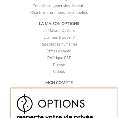
Conditions générales de vente
Charte des données personnelles
LA MAISON OPTIONS
La Maison Options
Où nous trouver ?
Ressources humaines
Offres d'emploi
Politique RSE
Presse
Vidéos
MON COMPTE
Accéder à mon compte
Ma liste d'envies
Créer un compte
PRATIQUE
respecte votre vie privée