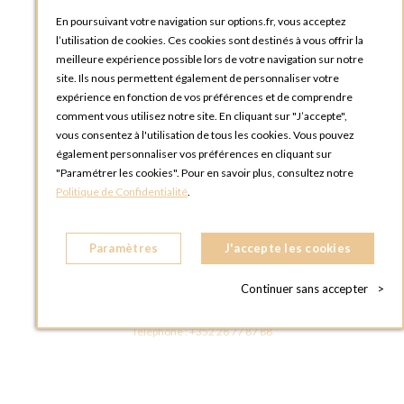
Tutoriels
En poursuivant votre navigation sur options.fr, vous acceptez
l’utilisation de cookies. Ces cookies sont destinés à vous offrir la
meilleure expérience possible lors de votre navigation sur notre
site. Ils nous permettent également de personnaliser votre
expérience en fonction de vos préférences et de comprendre
comment vous utilisez notre site. En cliquant sur "J’accepte",
vous consentez à l'utilisation de tous les cookies. Vous pouvez
OPTIONS LUXEMBOURG
également personnaliser vos préférences en cliquant sur
13 rue Paul Rischard
"Paramétrer les cookies". Pour en savoir plus, consultez notre
5324 Contern
Politique de Confidentialité
.
LUXEMBOURG
Téléphone :
+352 28 77 87 88
Paramètres
J'accepte les cookies
BOUTIQUE OPTIONS LUXEMBOURG
2, avenue Grand-Duc Jean
Continuer sans accepter
>
L - 1842 HOWALD LUXEMBOURG
LUXEMBOURG
Téléphone :
+352 28 77 87 88