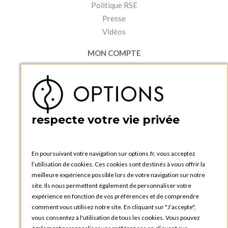
Politique RSE
Presse
Vidéos
MON COMPTE
Accéder à mon compte
Ma liste d'envies
Créer un compte
PRATIQUE
respecte votre vie privée
Catalogues et bons de commande
Blog Options
Tutoriels
En poursuivant votre navigation sur options.fr, vous acceptez
l’utilisation de cookies. Ces cookies sont destinés à vous offrir la
meilleure expérience possible lors de votre navigation sur notre
site. Ils nous permettent également de personnaliser votre
expérience en fonction de vos préférences et de comprendre
comment vous utilisez notre site. En cliquant sur "J’accepte",
vous consentez à l'utilisation de tous les cookies. Vous pouvez
OPTIONS LUXEMBOURG