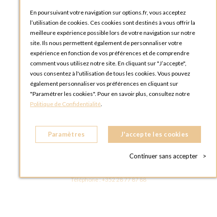
Blog Options
Tutoriels
En poursuivant votre navigation sur options.fr, vous acceptez
l’utilisation de cookies. Ces cookies sont destinés à vous offrir la
meilleure expérience possible lors de votre navigation sur notre
site. Ils nous permettent également de personnaliser votre
expérience en fonction de vos préférences et de comprendre
comment vous utilisez notre site. En cliquant sur "J’accepte",
vous consentez à l'utilisation de tous les cookies. Vous pouvez
OPTIONS LUXEMBOURG
également personnaliser vos préférences en cliquant sur
13 rue Paul Rischard
"Paramétrer les cookies". Pour en savoir plus, consultez notre
5324 Contern
Politique de Confidentialité
.
LUXEMBOURG
Téléphone :
+352 28 77 87 88
Paramètres
J'accepte les cookies
BOUTIQUE OPTIONS LUXEMBOURG
2, avenue Grand-Duc Jean
Continuer sans accepter
>
L - 1842 HOWALD LUXEMBOURG
LUXEMBOURG
Téléphone :
+352 28 77 87 88