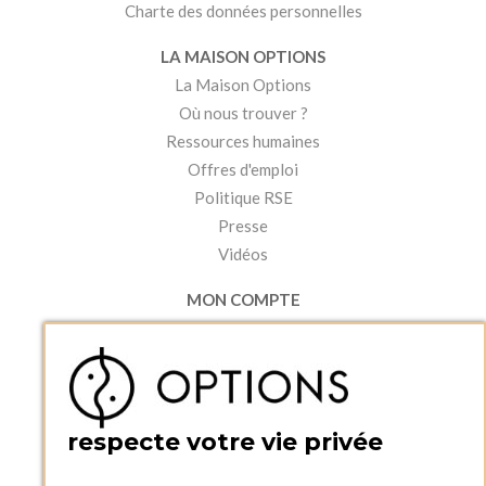
Charte des données personnelles
LA MAISON OPTIONS
La Maison Options
Où nous trouver ?
Ressources humaines
Offres d'emploi
Politique RSE
Presse
Vidéos
MON COMPTE
Accéder à mon compte
Ma liste d'envies
Créer un compte
PRATIQUE
respecte votre vie privée
Catalogues et bons de commande