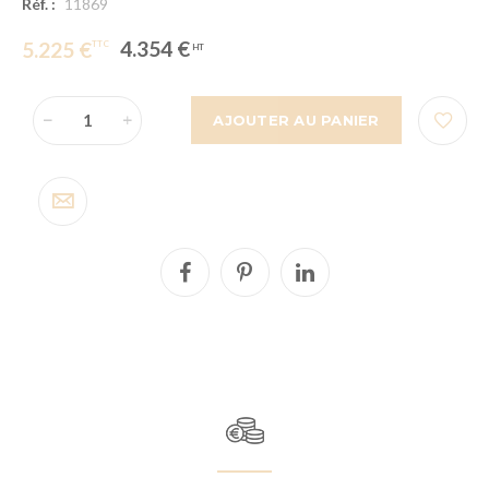
Réf. :
11869
4.354 €
5.225 €
AJOUTER AU PANIER