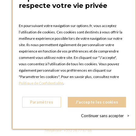
PRATIQUE
respecte votre vie privée
Catalogues et bons de commande
Blog Options
Tutoriels
En poursuivant votre navigation sur options.fr, vous acceptez
l’utilisation de cookies. Ces cookies sont destinés à vous offrir la
meilleure expérience possible lors de votre navigation sur notre
site. Ils nous permettent également de personnaliser votre
expérience en fonction de vos préférences et de comprendre
comment vous utilisez notre site. En cliquant sur "J’accepte",
vous consentez à l'utilisation de tous les cookies. Vous pouvez
OPTIONS LUXEMBOURG
également personnaliser vos préférences en cliquant sur
13 rue Paul Rischard
"Paramétrer les cookies". Pour en savoir plus, consultez notre
5324 Contern
Politique de Confidentialité
.
LUXEMBOURG
Téléphone :
+352 28 77 87 88
Paramètres
J'accepte les cookies
BOUTIQUE OPTIONS LUXEMBOURG
2, avenue Grand-Duc Jean
Continuer sans accepter
>
L - 1842 HOWALD LUXEMBOURG
LUXEMBOURG
Téléphone :
+352 28 77 87 88