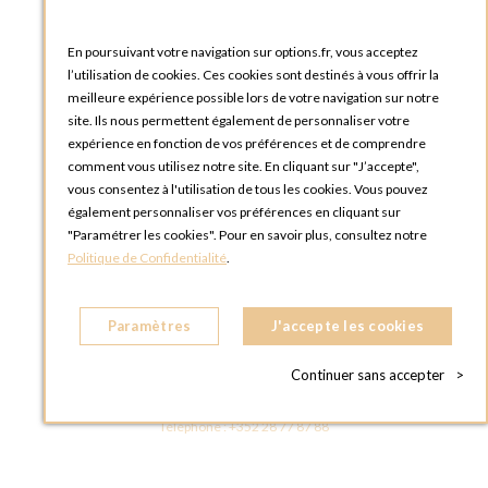
Blog Options
Tutoriels
En poursuivant votre navigation sur options.fr, vous acceptez
l’utilisation de cookies. Ces cookies sont destinés à vous offrir la
meilleure expérience possible lors de votre navigation sur notre
site. Ils nous permettent également de personnaliser votre
expérience en fonction de vos préférences et de comprendre
comment vous utilisez notre site. En cliquant sur "J’accepte",
vous consentez à l'utilisation de tous les cookies. Vous pouvez
OPTIONS LUXEMBOURG
également personnaliser vos préférences en cliquant sur
13 rue Paul Rischard
"Paramétrer les cookies". Pour en savoir plus, consultez notre
5324 Contern
Politique de Confidentialité
.
LUXEMBOURG
Téléphone :
+352 28 77 87 88
Paramètres
J'accepte les cookies
BOUTIQUE OPTIONS LUXEMBOURG
2, avenue Grand-Duc Jean
Continuer sans accepter
>
L - 1842 HOWALD LUXEMBOURG
LUXEMBOURG
Téléphone :
+352 28 77 87 88