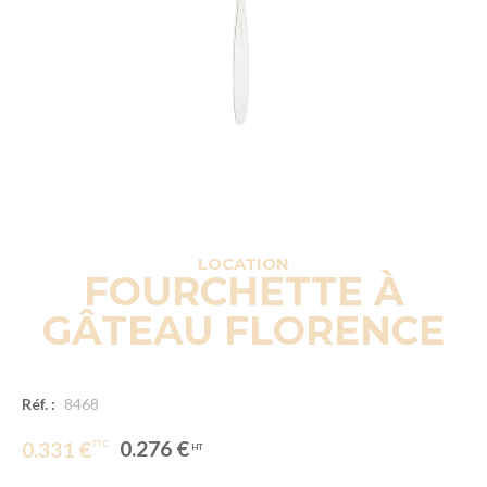
LOCATION
FOURCHETTE À
GÂTEAU FLORENCE
Réf. :
8468
0.276 €
0.331 €