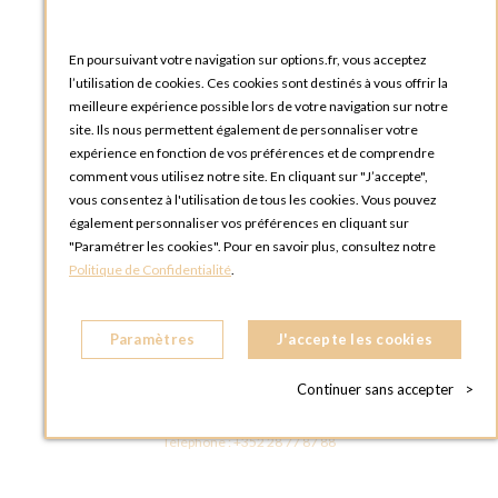
Catalogues et bons de commande
Blog Options
Tutoriels
En poursuivant votre navigation sur options.fr, vous acceptez
l’utilisation de cookies. Ces cookies sont destinés à vous offrir la
meilleure expérience possible lors de votre navigation sur notre
site. Ils nous permettent également de personnaliser votre
expérience en fonction de vos préférences et de comprendre
comment vous utilisez notre site. En cliquant sur "J’accepte",
vous consentez à l'utilisation de tous les cookies. Vous pouvez
OPTIONS LUXEMBOURG
également personnaliser vos préférences en cliquant sur
13 rue Paul Rischard
"Paramétrer les cookies". Pour en savoir plus, consultez notre
5324 Contern
Politique de Confidentialité
.
LUXEMBOURG
Téléphone :
+352 28 77 87 88
Paramètres
J'accepte les cookies
BOUTIQUE OPTIONS LUXEMBOURG
2, avenue Grand-Duc Jean
Continuer sans accepter
>
L - 1842 HOWALD LUXEMBOURG
LUXEMBOURG
Téléphone :
+352 28 77 87 88