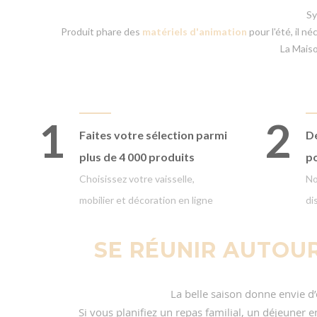
Sy
Produit phare des
matériels d'animation
pour l'été, il n
La Maiso
1
2
Faites votre
sélection parmi
Dé
plus de 4 000 produits
p
Choisissez votre vaisselle,
No
mobilier et décoration en ligne
di
SE RÉUNIR AUTOU
La belle saison donne envie d’o
Si vous planifiez un repas familial, un déjeuner