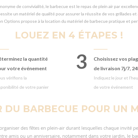
nonyme de convivialité, le barbecue est le repas de plein air par excellen
écessite un matériel de qualité pour assurer la réussite de vos grillades 
n Options propose à la location du matériel de barbecue pratique et pe
LOUEZ EN 4 ÉTAPES !
3
terminez la quantité
Choisissez vos pla
our votre événement
de livraison
7j/7, 2
us vérifions la
Indiquez le jour et l’he
sponibilité de votre panier
de votre événement
R DU BARBECUE POUR UN 
rganiser des fêtes en plein-air durant lesquelles chaque invité pe
 entre amis ou un anniversaire, notamment dans votre jardin, le ba