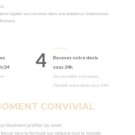
ce.
et ainsi régaler vos convives dans une ambiance chaleureuse.
rformant.
4
ges
Recevez votre devis
4h/24
sous 24h
ure
Un conseiller s'occupera
d'établir votre devis sous 24H
MOMENT CONVIVIAL
ut librement profiter du soleil.
rbecue sera la formule qui séduira tout le monde.