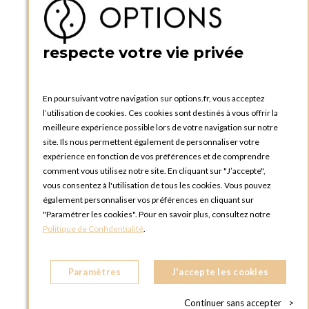
Créer un compte
PRATIQUE
respecte votre vie privée
Catalogues et bons de commande
Blog Options
Tutoriels
En poursuivant votre navigation sur options.fr, vous acceptez
l’utilisation de cookies. Ces cookies sont destinés à vous offrir la
meilleure expérience possible lors de votre navigation sur notre
site. Ils nous permettent également de personnaliser votre
expérience en fonction de vos préférences et de comprendre
comment vous utilisez notre site. En cliquant sur "J’accepte",
vous consentez à l'utilisation de tous les cookies. Vous pouvez
OPTIONS LUXEMBOURG
également personnaliser vos préférences en cliquant sur
13 rue Paul Rischard
"Paramétrer les cookies". Pour en savoir plus, consultez notre
5324 Contern
Politique de Confidentialité
.
LUXEMBOURG
Téléphone :
+352 28 77 87 88
Paramètres
J'accepte les cookies
BOUTIQUE OPTIONS LUXEMBOURG
2, avenue Grand-Duc Jean
Continuer sans accepter
>
L - 1842 HOWALD LUXEMBOURG