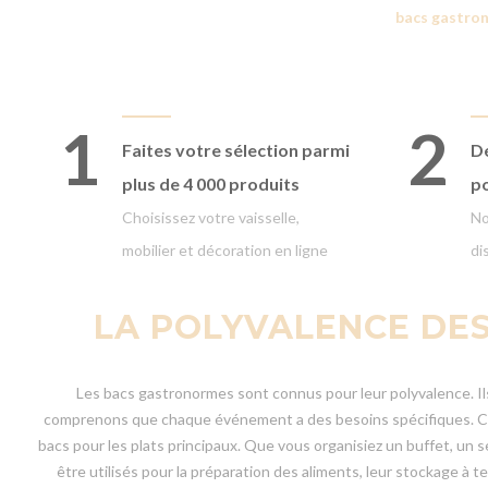
bacs gastro
1
2
Faites votre
sélection parmi
Dé
plus de 4 000 produits
p
Choisissez votre vaisselle,
No
mobilier et décoration en ligne
di
LA POLYVALENCE DE
Les bacs gastronormes sont connus pour leur polyvalence. Ils 
comprenons que chaque événement a des besoins spécifiques. C'e
bacs pour les plats principaux. Que vous organisiez un buffet, un
être utilisés pour la préparation des aliments, leur stockage à 