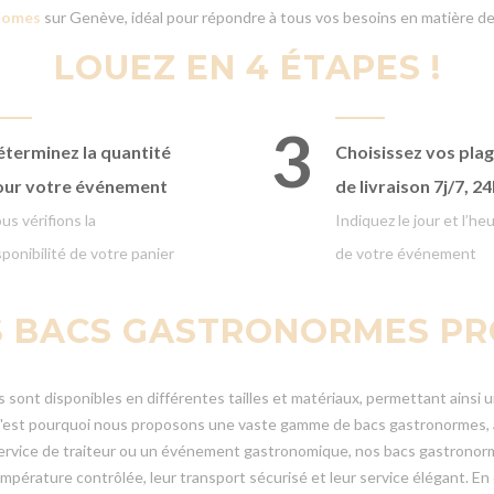
nomes
sur Genève, idéal pour répondre à tous vos besoins en matière de
LOUEZ EN 4 ÉTAPES !
3
terminez la quantité
Choisissez vos pla
our votre événement
de livraison
7j/7, 2
us vérifions la
Indiquez le jour et l’he
sponibilité de votre panier
de votre événement
S BACS GASTRONORMES PR
sont disponibles en différentes tailles et matériaux, permettant ainsi un
st pourquoi nous proposons une vaste gamme de bacs gastronormes, alla
 service de traiteur ou un événement gastronomique, nos bacs gastronorm
température contrôlée, leur transport sécurisé et leur service élégant. 