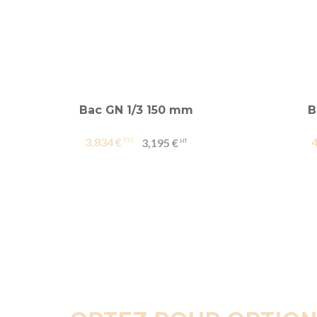
Bac GN 1/3 150 mm
B
3,834 €
4
3,195 €