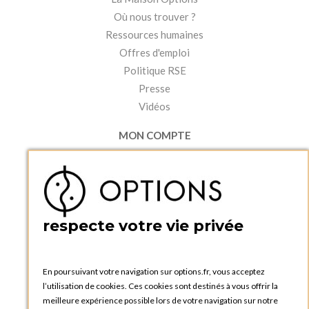
Où nous trouver ?
Ressources humaines
Offres d'emploi
Politique RSE
Presse
Vidéos
MON COMPTE
Accéder à mon compte
Ma liste d'envies
Créer un compte
PRATIQUE
respecte votre vie privée
Catalogues et bons de commande
Blog Options
Tutoriels
En poursuivant votre navigation sur options.fr, vous acceptez
l’utilisation de cookies. Ces cookies sont destinés à vous offrir la
meilleure expérience possible lors de votre navigation sur notre