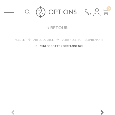
RETOUR
ACCUEIL
ART DE LA TABLE
VERRINES ET PETITS CONTENANTS
MINI COCOTTE PORCELAINE NOIRE Ø 7,2 CM H 3,5 CM 8 CL