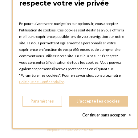
respecte votre vie privée
Catalogues et bons de commande
Blog Options
Tutoriels
En poursuivant votre navigation sur options.fr, vous acceptez
l’utilisation de cookies. Ces cookies sont destinés à vous offrir la
meilleure expérience possible lors de votre navigation sur notre
site. Ils nous permettent également de personnaliser votre
expérience en fonction de vos préférences et de comprendre
comment vous utilisez notre site. En cliquant sur "J’accepte",
vous consentez à l'utilisation de tous les cookies. Vous pouvez
OPTIONS LUXEMBOURG
également personnaliser vos préférences en cliquant sur
13 rue Paul Rischard
"Paramétrer les cookies". Pour en savoir plus, consultez notre
5324 Contern
Politique de Confidentialité
.
LUXEMBOURG
Téléphone :
+352 28 77 87 88
Paramètres
J'accepte les cookies
BOUTIQUE OPTIONS LUXEMBOURG
2, avenue Grand-Duc Jean
Continuer sans accepter
>
L - 1842 HOWALD LUXEMBOURG
LUXEMBOURG
Téléphone :
+352 28 77 87 88