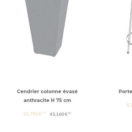
Cendrier colonne évasé
Porte
anthracite H 75 cm
8,
51,792 €
43,160 €