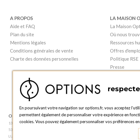
A PROPOS
LA MAISON 
Aide et FAQ
La Maison Op
Plan du site
Où nous trouv
Mentions légales
Ressources h
Conditions générales de vente
Offres d'emplo
Charte des données personnelles
Politique RSE
Presse
Vidéos
respecte 
En poursuivant votre navigation sur options.fr, vous acceptez l’util
permettent également de personnaliser votre expérience en fonction
OPTIONS LUXEMBOURG
BOUTIQUE O
cookies. Vous pouvez également personnaliser vos préférences en c
13 rue Paul Rischard
2, avenue Grand-
5324 Contern
L - 1842 HOWA
LUXEMBOURG
LUXEMBOURG