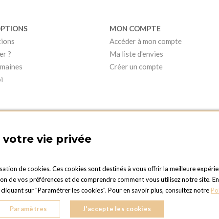
OPTIONS
MON COMPTE
tions
Accéder à mon compte
er ?
Ma liste d'envies
umaines
Créer un compte
i
votre vie privée
isation de cookies. Ces cookies sont destinés à vous offrir la meilleure expérie
 de vos préférences et de comprendre comment vous utilisez notre site. En cli
PTIONS LUXEMBOURG
liquant sur "Paramétrer les cookies". Pour en savoir plus, consultez notre
Po
Duc Jean
LD LUXEMBOURG
Paramètres
J'accepte les cookies