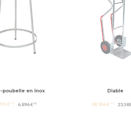
-poubelle en inox
Diable
275 €
28,306 €
6,896 €
23,588