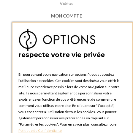
Vidéos
MON COMPTE
Accéder à mon compte
Ma liste d'envies
Créer un compte
PRATIQUE
respecte votre vie privée
Catalogues et bons de commande
Blog Options
Tutoriels
En poursuivant votre navigation sur options.fr, vous acceptez
l’utilisation de cookies. Ces cookies sont destinés à vous offrir la
meilleure expérience possible lors de votre navigation sur notre
site. Ils nous permettent également de personnaliser votre
expérience en fonction de vos préférences et de comprendre
comment vous utilisez notre site. En cliquant sur "J’accepte",
vous consentez à l'utilisation de tous les cookies. Vous pouvez
OPTIONS LUXEMBOURG
également personnaliser vos préférences en cliquant sur
13 rue Paul Rischard
"Paramétrer les cookies". Pour en savoir plus, consultez notre
5324 Contern
Politique de Confidentialité
.
LUXEMBOURG