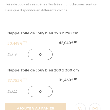
Toile de Jouy et ses scènes illustrées monochromes sont un
classique disponible en différents coloris.
Articles
du
Nappe Toile de Jouy bleu 270 x 270 cm
produit
42,040 €
50,448 €
groupé
35319
Nappe Toile de Jouy bleu 200 x 300 cm
31,460 €
37,752 €
35322
AJOUTER AU PANIER