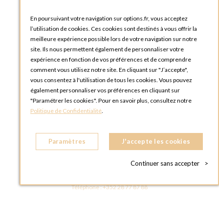
Catalogues et bons de commande
Blog Options
En poursuivant votre navigation sur options.fr, vous acceptez
Tutoriels
l’utilisation de cookies. Ces cookies sont destinés à vous offrir la
meilleure expérience possible lors de votre navigation sur notre
site. Ils nous permettent également de personnaliser votre
expérience en fonction de vos préférences et de comprendre
comment vous utilisez notre site. En cliquant sur "J’accepte",
vous consentez à l'utilisation de tous les cookies. Vous pouvez
OPTIONS LUXEMBOURG
également personnaliser vos préférences en cliquant sur
13 rue Paul Rischard
"Paramétrer les cookies". Pour en savoir plus, consultez notre
5324 Contern
Politique de Confidentialité
.
LUXEMBOURG
Téléphone :
+352 28 77 87 88
Paramètres
J'accepte les cookies
BOUTIQUE OPTIONS LUXEMBOURG
2, avenue Grand-Duc Jean
Continuer sans accepter
>
L - 1842 HOWALD LUXEMBOURG
LUXEMBOURG
Téléphone :
+352 28 77 87 88