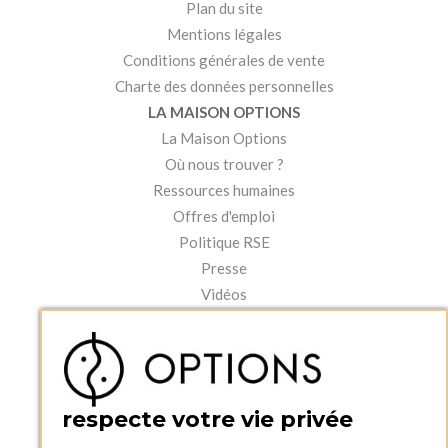
Plan du site
Mentions légales
Conditions générales de vente
Charte des données personnelles
LA MAISON OPTIONS
La Maison Options
Où nous trouver ?
Ressources humaines
Offres d'emploi
Politique RSE
Presse
Vidéos
MON COMPTE
Accéder à mon compte
Ma liste d'envies
Créer un compte
respecte votre vie privée
PRATIQUE