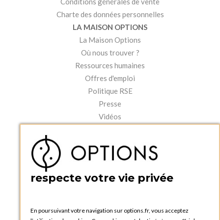
Conditions générales de vente
Charte des données personnelles
LA MAISON OPTIONS
La Maison Options
Où nous trouver ?
Ressources humaines
Offres d'emploi
Politique RSE
Presse
Vidéos
MON COMPTE
Accéder à mon compte
Ma liste d'envies
Créer un compte
respecte votre vie privée
PRATIQUE
Catalogues et bons de commande
Blog Options
En poursuivant votre navigation sur options.fr, vous acceptez
Tutoriels