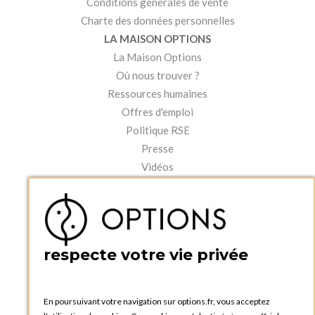
Conditions générales de vente
Charte des données personnelles
LA MAISON OPTIONS
La Maison Options
Où nous trouver ?
Ressources humaines
Offres d'emploi
Politique RSE
Presse
Vidéos
MON COMPTE
Accéder à mon compte
Ma liste d'envies
Créer un compte
respecte votre vie privée
PRATIQUE
Catalogues et bons de commande
Blog Options
En poursuivant votre navigation sur options.fr, vous acceptez
Tutoriels