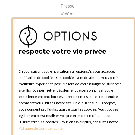
Presse
Vidéos
MON COMPTE
Accéder à mon compte
Ma liste d'envies
Créer un compte
respecte votre vie privée
PRATIQUE
Catalogues et bons de commande
Blog Options
En poursuivant votre navigation sur options.fr, vous acceptez
Tutoriels
l’utilisation de cookies. Ces cookies sont destinés à vous offrir la
meilleure expérience possible lors de votre navigation sur notre
site. Ils nous permettent également de personnaliser votre
expérience en fonction de vos préférences et de comprendre
comment vous utilisez notre site. En cliquant sur "J’accepte",
vous consentez à l'utilisation de tous les cookies. Vous pouvez
OPTIONS LUXEMBOURG
également personnaliser vos préférences en cliquant sur
13 rue Paul Rischard
"Paramétrer les cookies". Pour en savoir plus, consultez notre
5324 Contern
Politique de Confidentialité
.
LUXEMBOURG