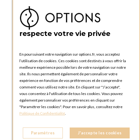
Accéder à mon compte
Ma liste d'envies
Créer un compte
PRATIQUE
respecte votre vie privée
Catalogues et bons de commande
Blog Options
Tutoriels
En poursuivant votre navigation sur options.fr, vous acceptez
l’utilisation de cookies. Ces cookies sont destinés à vous offrir la
meilleure expérience possible lors de votre navigation sur notre
site. Ils nous permettent également de personnaliser votre
expérience en fonction de vos préférences et de comprendre
comment vous utilisez notre site. En cliquant sur "J’accepte",
vous consentez à l'utilisation de tous les cookies. Vous pouvez
OPTIONS LUXEMBOURG
également personnaliser vos préférences en cliquant sur
13 rue Paul Rischard
"Paramétrer les cookies". Pour en savoir plus, consultez notre
5324 Contern
Politique de Confidentialité
.
LUXEMBOURG
Téléphone :
+352 28 77 87 88
Paramètres
J'accepte les cookies
BOUTIQUE OPTIONS LUXEMBOURG