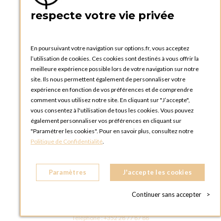
PRATIQUE
respecte votre vie privée
Catalogues et bons de commande
Blog Options
Tutoriels
En poursuivant votre navigation sur options.fr, vous acceptez
l’utilisation de cookies. Ces cookies sont destinés à vous offrir la
meilleure expérience possible lors de votre navigation sur notre
site. Ils nous permettent également de personnaliser votre
expérience en fonction de vos préférences et de comprendre
comment vous utilisez notre site. En cliquant sur "J’accepte",
vous consentez à l'utilisation de tous les cookies. Vous pouvez
OPTIONS LUXEMBOURG
également personnaliser vos préférences en cliquant sur
13 rue Paul Rischard
"Paramétrer les cookies". Pour en savoir plus, consultez notre
5324 Contern
Politique de Confidentialité
.
LUXEMBOURG
Téléphone :
+352 28 77 87 88
Paramètres
J'accepte les cookies
BOUTIQUE OPTIONS LUXEMBOURG
2, avenue Grand-Duc Jean
Continuer sans accepter
>
L - 1842 HOWALD LUXEMBOURG
LUXEMBOURG
Téléphone :
+352 28 77 87 88