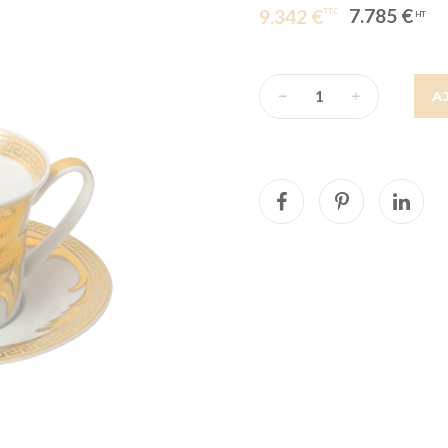
7.785 €
9.342 €
A