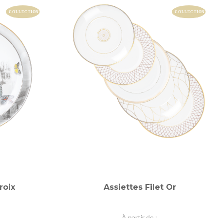
roix
Assiettes Filet Or
À partir de