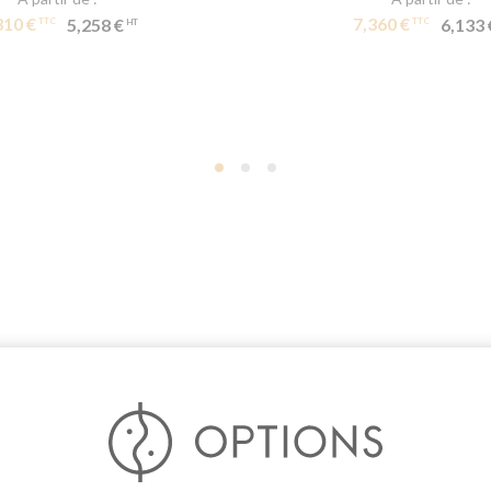
310 €
7,360 €
5,258 €
6,133 