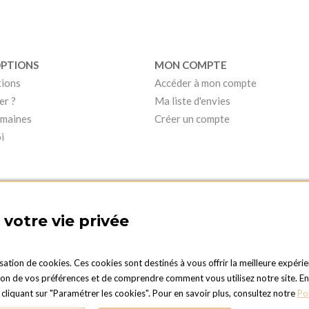
OPTIONS
MON COMPTE
tions
Accéder à mon compte
er ?
Ma liste d'envies
umaines
Créer un compte
i
votre vie privée
isation de cookies. Ces cookies sont destinés à vous offrir la meilleure expérie
 de vos préférences et de comprendre comment vous utilisez notre site. En cli
PTIONS LUXEMBOURG
liquant sur "Paramétrer les cookies". Pour en savoir plus, consultez notre
Po
Duc Jean