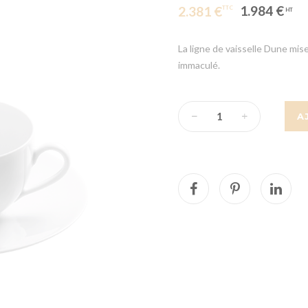
1.984 €
2.381 €
La ligne de vaisselle Dune mise
immaculé.
A