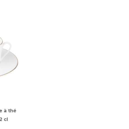
e à thé
2 cl