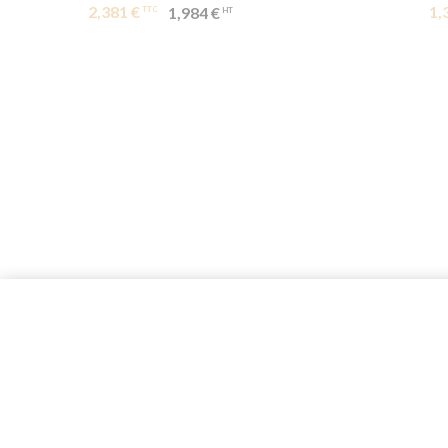
2,381 €
1,
1,984 €