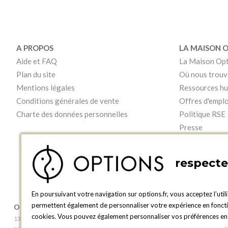
A PROPOS
LA MAISON 
Aide et FAQ
La Maison Op
Plan du site
Où nous trouv
Mentions légales
Ressources h
Conditions générales de vente
Offres d'emplo
Charte des données personnelles
Politique RSE
Presse
Vidéos
respecte 
En poursuivant votre navigation sur options.fr, vous acceptez l’util
permettent également de personnaliser votre expérience en fonction
OPTIONS LUXEMBOURG
BOUTIQUE O
cookies. Vous pouvez également personnaliser vos préférences en c
13 rue Paul Rischard
2, avenue Grand-