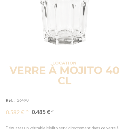
LOCATION
VERRE À MOJITO 40
CL
Réf. :
26490
0.485 €
0.582 €
Dégustez un véritable Mojito servi directement dans ce verre à