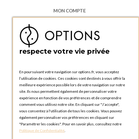
MON COMPTE
Accéder à mon compte
Ma liste d'envies
Créer un compte
PRATIQUE
respecte votre vie privée
Catalogues et bons de commande
Blog Options
Tutoriels
En poursuivant votre navigation sur options.fr, vous acceptez
l’utilisation de cookies. Ces cookies sont destinés à vous offrir la
meilleure expérience possible lors de votre navigation sur notre
site. Ils nous permettent également de personnaliser votre
expérience en fonction de vos préférences et de comprendre
comment vous utilisez notre site. En cliquant sur "J’accepte",
vous consentez à l'utilisation de tous les cookies. Vous pouvez
OPTIONS LUXEMBOURG
également personnaliser vos préférences en cliquant sur
13 rue Paul Rischard
"Paramétrer les cookies". Pour en savoir plus, consultez notre
5324 Contern
Politique de Confidentialité
.
LUXEMBOURG