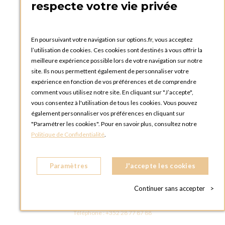
PRATIQUE
respecte votre vie privée
Catalogues et bons de commande
Blog Options
Tutoriels
En poursuivant votre navigation sur options.fr, vous acceptez
l’utilisation de cookies. Ces cookies sont destinés à vous offrir la
meilleure expérience possible lors de votre navigation sur notre
site. Ils nous permettent également de personnaliser votre
expérience en fonction de vos préférences et de comprendre
comment vous utilisez notre site. En cliquant sur "J’accepte",
vous consentez à l'utilisation de tous les cookies. Vous pouvez
OPTIONS LUXEMBOURG
également personnaliser vos préférences en cliquant sur
13 rue Paul Rischard
"Paramétrer les cookies". Pour en savoir plus, consultez notre
5324 Contern
Politique de Confidentialité
.
LUXEMBOURG
Téléphone :
+352 28 77 87 88
Paramètres
J'accepte les cookies
BOUTIQUE OPTIONS LUXEMBOURG
2, avenue Grand-Duc Jean
Continuer sans accepter
>
L - 1842 HOWALD LUXEMBOURG
LUXEMBOURG
Téléphone :
+352 28 77 87 88