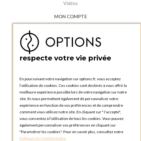
Vidéos
MON COMPTE
Accéder à mon compte
Ma liste d'envies
Créer un compte
PRATIQUE
respecte votre vie privée
Catalogues et bons de commande
Blog Options
Tutoriels
En poursuivant votre navigation sur options.fr, vous acceptez
l’utilisation de cookies. Ces cookies sont destinés à vous offrir la
meilleure expérience possible lors de votre navigation sur notre
site. Ils nous permettent également de personnaliser votre
expérience en fonction de vos préférences et de comprendre
comment vous utilisez notre site. En cliquant sur "J’accepte",
vous consentez à l'utilisation de tous les cookies. Vous pouvez
OPTIONS LUXEMBOURG
également personnaliser vos préférences en cliquant sur
13 rue Paul Rischard
"Paramétrer les cookies". Pour en savoir plus, consultez notre
5324 Contern
Politique de Confidentialité
.
LUXEMBOURG