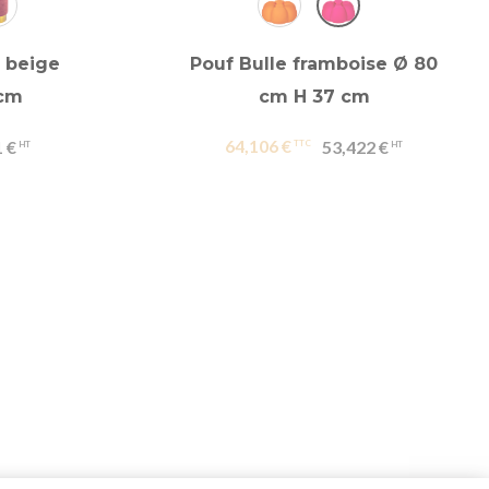
s beige
Pouf Bulle framboise Ø 80
 cm
cm H 37 cm
64,106 €
 €
53,422 €