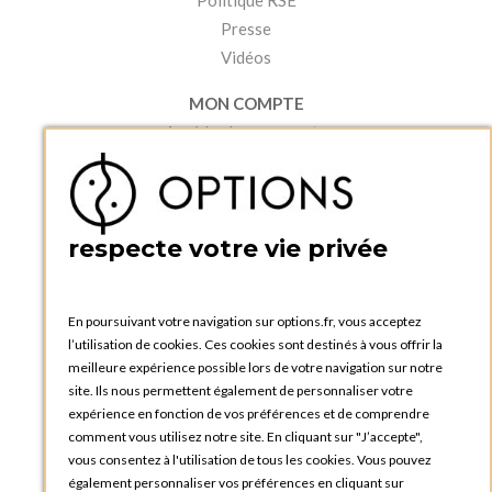
Politique RSE
Presse
Vidéos
MON COMPTE
Accéder à mon compte
Ma liste d'envies
Créer un compte
PRATIQUE
respecte votre vie privée
Catalogues et bons de commande
Blog Options
Tutoriels
En poursuivant votre navigation sur options.fr, vous acceptez
l’utilisation de cookies. Ces cookies sont destinés à vous offrir la
meilleure expérience possible lors de votre navigation sur notre
site. Ils nous permettent également de personnaliser votre
expérience en fonction de vos préférences et de comprendre
comment vous utilisez notre site. En cliquant sur "J’accepte",
vous consentez à l'utilisation de tous les cookies. Vous pouvez
OPTIONS LUXEMBOURG
également personnaliser vos préférences en cliquant sur
13 rue Paul Rischard