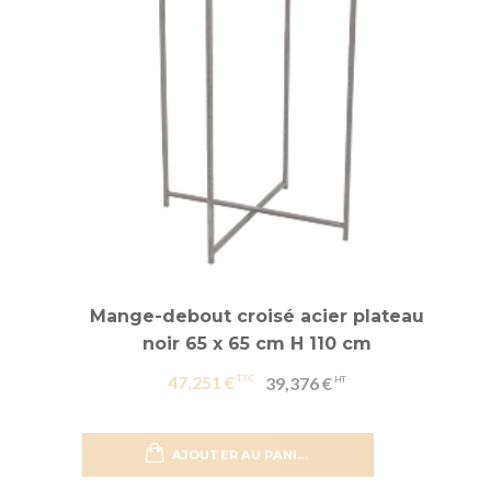
Mange-debout croisé acier plateau
noir 65 x 65 cm H 110 cm
47,251 €
39,376 €
AJOUTER AU PANIER
Ajouter 