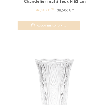
Chandelier mat 5 feux H 52 cm
46,207 €
38,506 €
AJOUTER AU PANIER
Ajouter 