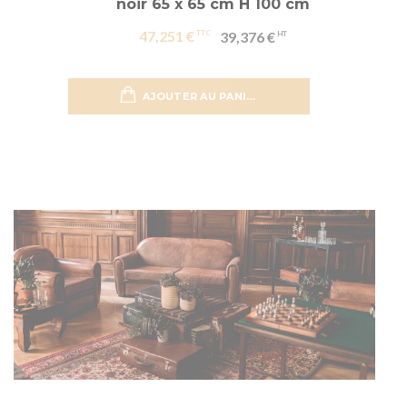
noir 65 x 65 cm H 100 cm
47,251 €
39,376 €
AJOUTER AU PANIER
Ajouter 