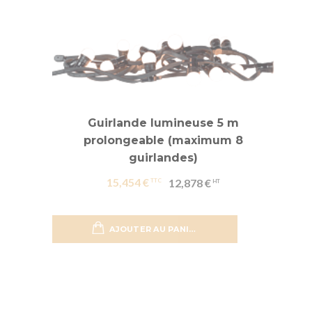
Guirlande lumineuse 5 m
prolongeable (maximum 8
guirlandes)
15,454 €
12,878 €
AJOUTER AU PANIER
Ajouter 