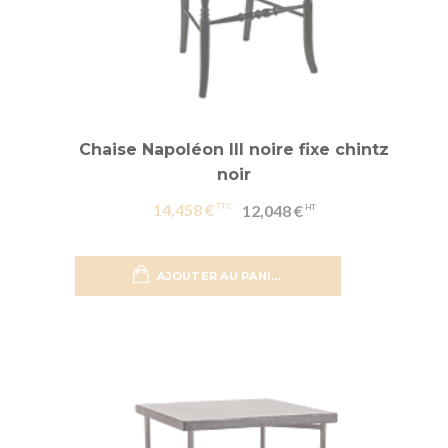
Chaise Napoléon III noire fixe chintz
noir
14,458 €
12,048 €
AJOUTER AU PANIER
Ajouter 