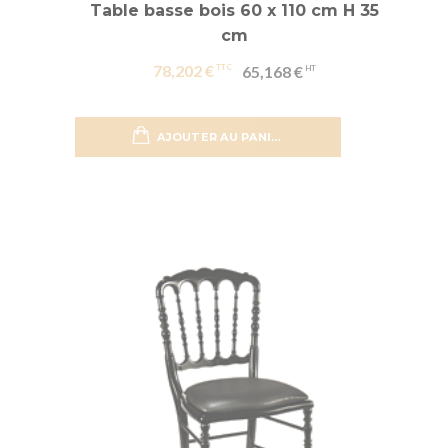
Table basse bois 60 x 110 cm H 35
cm
78,202 €
65,168 €
AJOUTER AU PANIER
Ajouter 