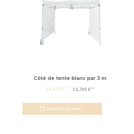
Côté de tente blanc par 3 m
16,537 €
13,781 €
AJOUTER AU PANIER
Ajouter 