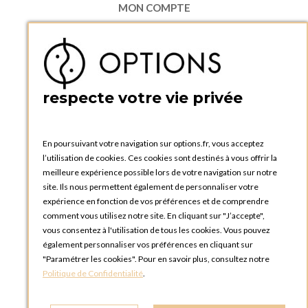
MON COMPTE
Accéder à mon compte
Ma liste d'envies
Créer un compte
PRATIQUE
respecte votre vie privée
Catalogues et bons de commande
Blog Options
Tutoriels
En poursuivant votre navigation sur options.fr, vous acceptez
l’utilisation de cookies. Ces cookies sont destinés à vous offrir la
meilleure expérience possible lors de votre navigation sur notre
site. Ils nous permettent également de personnaliser votre
expérience en fonction de vos préférences et de comprendre
comment vous utilisez notre site. En cliquant sur "J’accepte",
vous consentez à l'utilisation de tous les cookies. Vous pouvez
OPTIONS LUXEMBOURG
également personnaliser vos préférences en cliquant sur
13 rue Paul Rischard
"Paramétrer les cookies". Pour en savoir plus, consultez notre
5324 Contern
Politique de Confidentialité
.
LUXEMBOURG
Téléphone :
+352 28 77 87 88