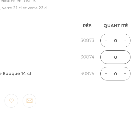
élicatement ciselé.
verre 21 cl et verre 23 cl
RÉF.
QUANTITÉ
30873
30874
e Epoque 14 cl
30875