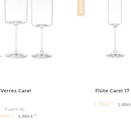
Verres Carel
Flûte Carel 17 
1,783 €
1,486 
À partir de
783 €
1,486 €