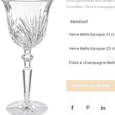
Vous apprécierez leur design d
3 modèles : flûte à champagne, 
PRODUIT
Articles
Verre Belle Epoque 21 cl
du
produit
Verre Belle Epoque 23 cl
groupé
Flûte à champagne Bell
AJOUTER AU PANIER