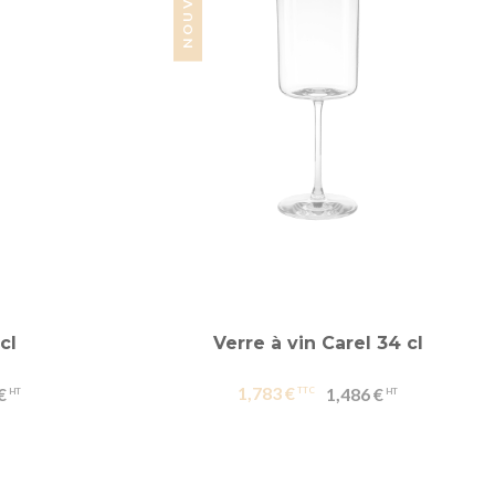
cl
Verre à vin Carel 34 cl
1,783 €
€
1,486 €