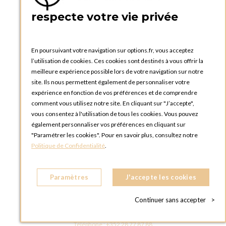
PRATIQUE
respecte votre vie privée
Catalogues et bons de commande
Blog Options
Tutoriels
En poursuivant votre navigation sur options.fr, vous acceptez
l’utilisation de cookies. Ces cookies sont destinés à vous offrir la
meilleure expérience possible lors de votre navigation sur notre
site. Ils nous permettent également de personnaliser votre
expérience en fonction de vos préférences et de comprendre
comment vous utilisez notre site. En cliquant sur "J’accepte",
vous consentez à l'utilisation de tous les cookies. Vous pouvez
OPTIONS LUXEMBOURG
également personnaliser vos préférences en cliquant sur
13 rue Paul Rischard
"Paramétrer les cookies". Pour en savoir plus, consultez notre
5324 Contern
Politique de Confidentialité
.
LUXEMBOURG
Téléphone :
+352 28 77 87 88
Paramètres
J'accepte les cookies
BOUTIQUE OPTIONS LUXEMBOURG
2, avenue Grand-Duc Jean
Continuer sans accepter
>
L - 1842 HOWALD LUXEMBOURG
LUXEMBOURG
Téléphone :
+352 28 77 87 88