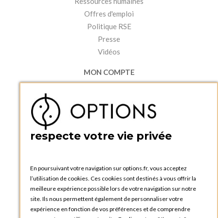
Ressources humaines
Offres d'emploi
Politique RSE
Presse
Vidéos
MON COMPTE
Accéder à mon compte
Ma liste d'envies
Créer un compte
PRATIQUE
respecte votre vie privée
Catalogues et bons de commande
Blog Options
Tutoriels
En poursuivant votre navigation sur options.fr, vous acceptez
l’utilisation de cookies. Ces cookies sont destinés à vous offrir la
meilleure expérience possible lors de votre navigation sur notre
site. Ils nous permettent également de personnaliser votre
expérience en fonction de vos préférences et de comprendre