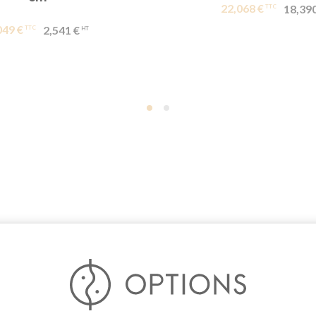
22,068 €
18,390
049 €
2,541 €