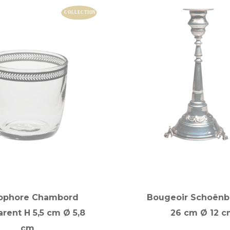
ophore Chambord
Bougeoir Schoênb
arent H 5,5 cm Ø 5,8
26 cm Ø 12 c
cm