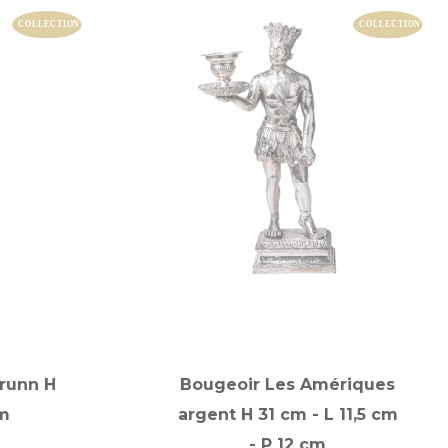
runn H
Bougeoir Les Amériques
m
argent H 31 cm - L 11,5 cm
- P 12 cm