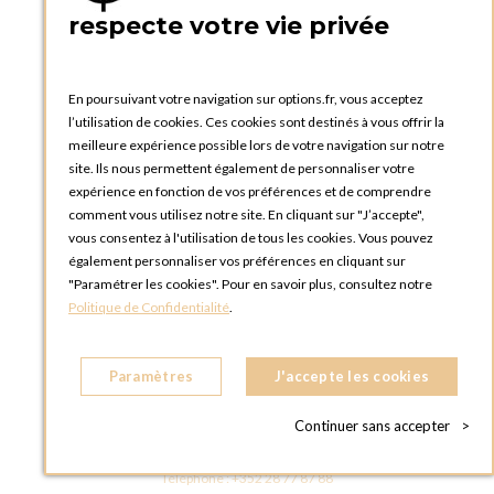
PRATIQUE
respecte votre vie privée
Catalogues et bons de commande
Blog Options
Tutoriels
En poursuivant votre navigation sur options.fr, vous acceptez
l’utilisation de cookies. Ces cookies sont destinés à vous offrir la
meilleure expérience possible lors de votre navigation sur notre
site. Ils nous permettent également de personnaliser votre
expérience en fonction de vos préférences et de comprendre
comment vous utilisez notre site. En cliquant sur "J’accepte",
vous consentez à l'utilisation de tous les cookies. Vous pouvez
OPTIONS LUXEMBOURG
également personnaliser vos préférences en cliquant sur
13 rue Paul Rischard
"Paramétrer les cookies". Pour en savoir plus, consultez notre
5324 Contern
Politique de Confidentialité
.
LUXEMBOURG
Téléphone :
+352 28 77 87 88
Paramètres
J'accepte les cookies
BOUTIQUE OPTIONS LUXEMBOURG
2, avenue Grand-Duc Jean
Continuer sans accepter
>
L - 1842 HOWALD LUXEMBOURG
LUXEMBOURG
Téléphone :
+352 28 77 87 88