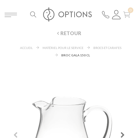
RETOUR
ACCUEIL
MATÉRIEL POUR LE SERVICE
BROCS ET CARAFES
BROC GALA 150 CL