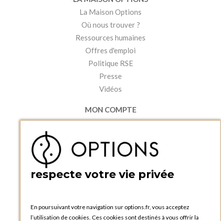
La Maison Options
Où nous trouver ?
Ressources humaines
Offres d'emploi
Politique RSE
Presse
Vidéos
MON COMPTE
Accéder à mon compte
Ma liste d'envies
Créer un compte
PRATIQUE
respecte votre vie privée
Catalogues et bons de commande
Blog Options
Tutoriels
En poursuivant votre navigation sur options.fr, vous acceptez
l’utilisation de cookies. Ces cookies sont destinés à vous offrir la