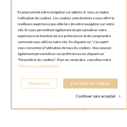
Blog Options
Tutoriels
En poursuivant votre navigation sur options.fr, vous acceptez
l’utilisation de cookies. Ces cookies sont destinés à vous offrir la
meilleure expérience possible lors de votre navigation sur notre
site. Ils nous permettent également de personnaliser votre
expérience en fonction de vos préférences et de comprendre
comment vous utilisez notre site. En cliquant sur "J’accepte",
vous consentez à l'utilisation de tous les cookies. Vous pouvez
OPTIONS LUXEMBOURG
également personnaliser vos préférences en cliquant sur
13 rue Paul Rischard
"Paramétrer les cookies". Pour en savoir plus, consultez notre
5324 Contern
Politique de Confidentialité
.
LUXEMBOURG
Téléphone :
+352 28 77 87 88
Paramètres
J'accepte les cookies
BOUTIQUE OPTIONS LUXEMBOURG
2, avenue Grand-Duc Jean
Continuer sans accepter
>
L - 1842 HOWALD LUXEMBOURG
LUXEMBOURG
Téléphone :
+352 28 77 87 88