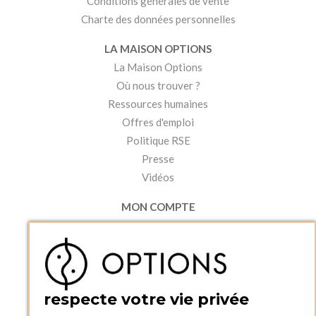
Conditions générales de vente
Charte des données personnelles
LA MAISON OPTIONS
La Maison Options
Où nous trouver ?
Ressources humaines
Offres d'emploi
Politique RSE
Presse
Vidéos
MON COMPTE
Accéder à mon compte
Ma liste d'envies
Créer un compte
PRATIQUE
respecte votre vie privée
Catalogues et bons de commande