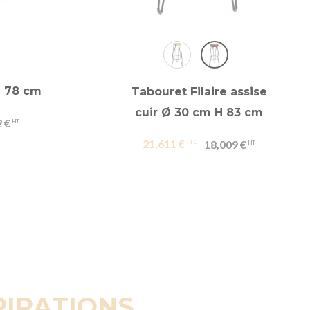
H 78 cm
Tabouret Filaire assise
cuir Ø 30 cm H 83 cm
 €
21,611 €
18,009 €
PIRATIONS