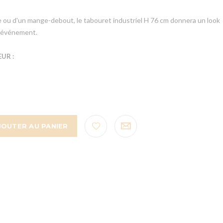
e ou d'un mange-debout, le tabouret industriel H 76 cm donnera un look
e événement.
UR :
JOUTER AU PANIER