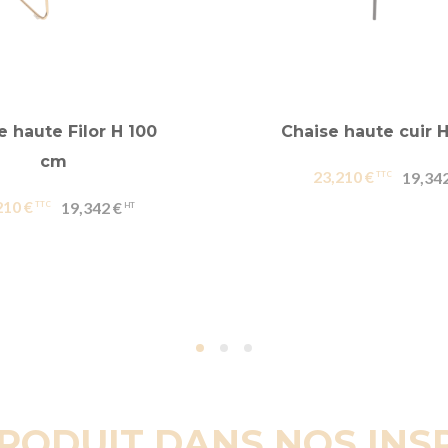
e haute Filor H 100
Chaise haute cuir 
cm
23,210 €
19,342
210 €
19,342 €
PRODUIT DANS NOS INS