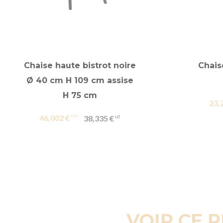
Chaise haute bistrot noire
Chais
Ø 40 cm H 109 cm assise
H 75 cm
23,
46,002 €
38,335 €
VOIR CE 