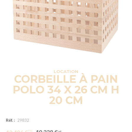
LOCATION
CORBEILLE À PAIN
POLO 34 X 26 CM H
20 CM
Réf. :
29832