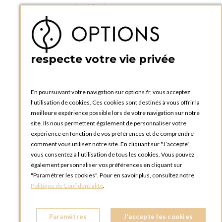
Accéder à mon compte
Ma liste d'envies
Créer un compte
PRATIQUE
respecte votre vie privée
Catalogues et bons de commande
Blog Options
Tutoriels
En poursuivant votre navigation sur options.fr, vous acceptez
l’utilisation de cookies. Ces cookies sont destinés à vous offrir la
meilleure expérience possible lors de votre navigation sur notre
site. Ils nous permettent également de personnaliser votre
expérience en fonction de vos préférences et de comprendre
comment vous utilisez notre site. En cliquant sur "J’accepte",
vous consentez à l'utilisation de tous les cookies. Vous pouvez
OPTIONS LUXEMBOURG
également personnaliser vos préférences en cliquant sur
13 rue Paul Rischard
"Paramétrer les cookies". Pour en savoir plus, consultez notre
5324 Contern
Politique de Confidentialité
.
LUXEMBOURG
Téléphone :
+352 28 77 87 88
Paramètres
J'accepte les cookies
BOUTIQUE OPTIONS LUXEMBOURG