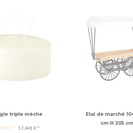
gie triple mèche
Etal de marché 104
cm H 205 c
929 €
17,441 €