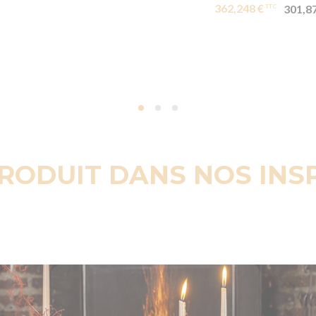
362,248 €
301,8
PRODUIT DANS NOS INS