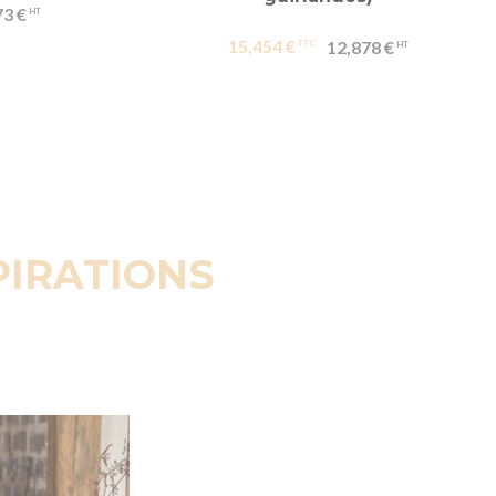
73 €
15,454 €
12,878 €
PIRATIONS