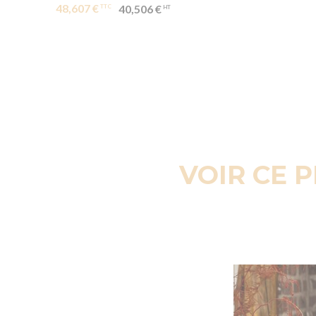
48,607 €
40,506 €
VOIR CE 