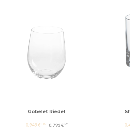
Gobelet Riedel
Sh
0,949 €
0,
0,791 €