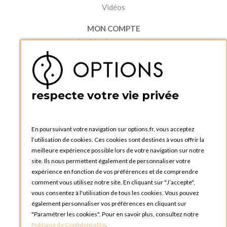
Vidéos
MON COMPTE
Accéder à mon compte
Ma liste d'envies
Créer un compte
PRATIQUE
respecte votre vie privée
Catalogues et bons de commande
Blog Options
Tutoriels
En poursuivant votre navigation sur options.fr, vous acceptez
l’utilisation de cookies. Ces cookies sont destinés à vous offrir la
meilleure expérience possible lors de votre navigation sur notre
site. Ils nous permettent également de personnaliser votre
expérience en fonction de vos préférences et de comprendre
comment vous utilisez notre site. En cliquant sur "J’accepte",
vous consentez à l'utilisation de tous les cookies. Vous pouvez
OPTIONS LUXEMBOURG
également personnaliser vos préférences en cliquant sur
13 rue Paul Rischard
"Paramétrer les cookies". Pour en savoir plus, consultez notre
5324 Contern
Politique de Confidentialité
.