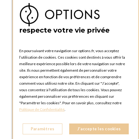
Ma liste d'envies
Créer un compte
PRATIQUE
respecte votre vie privée
Catalogues et bons de commande
Blog Options
Tutoriels
En poursuivant votre navigation sur options.fr, vous acceptez
l’utilisation de cookies. Ces cookies sont destinés à vous offrir la
meilleure expérience possible lors de votre navigation sur notre
site. Ils nous permettent également de personnaliser votre
expérience en fonction de vos préférences et de comprendre
comment vous utilisez notre site. En cliquant sur "J’accepte",
vous consentez à l'utilisation de tous les cookies. Vous pouvez
OPTIONS LUXEMBOURG
également personnaliser vos préférences en cliquant sur
13 rue Paul Rischard
"Paramétrer les cookies". Pour en savoir plus, consultez notre
5324 Contern
Politique de Confidentialité
.
LUXEMBOURG
Téléphone :
+352 28 77 87 88
Paramètres
J'accepte les cookies
BOUTIQUE OPTIONS LUXEMBOURG
2, avenue Grand-Duc Jean