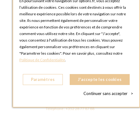
Tutoriels
En poursuivant votre navigation sur options.fr, vous acceptez
l’utilisation de cookies. Ces cookies sont destinés à vous offrir la
meilleure expérience possible lors de votre navigation sur notre
site. Ils nous permettent également de personnaliser votre
expérience en fonction de vos préférences et de comprendre
comment vous utilisez notre site. En cliquant sur "J’accepte",
vous consentez à l'utilisation de tous les cookies. Vous pouvez
OPTIONS LUXEMBOURG
également personnaliser vos préférences en cliquant sur
13 rue Paul Rischard
"Paramétrer les cookies". Pour en savoir plus, consultez notre
5324 Contern
Politique de Confidentialité
.
LUXEMBOURG
Téléphone :
+352 28 77 87 88
Paramètres
J'accepte les cookies
BOUTIQUE OPTIONS LUXEMBOURG
2, avenue Grand-Duc Jean
Continuer sans accepter
>
L - 1842 HOWALD LUXEMBOURG
LUXEMBOURG
Téléphone :
+352 28 77 87 88