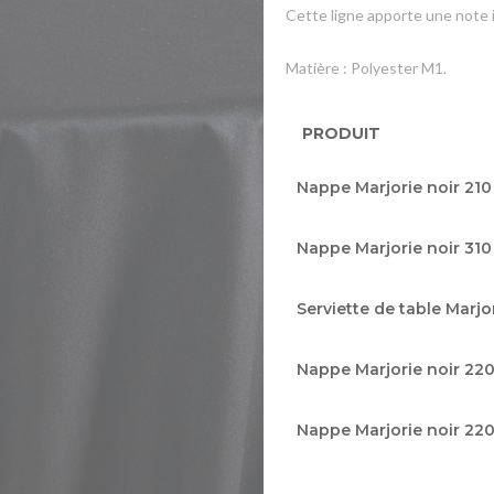
Cette ligne apporte une note 
Matière : Polyester M1.
PRODUIT
Articles
Nappe Marjorie noir 210
du
produit
Nappe Marjorie noir 310
groupé
Serviette de table Marjo
Nappe Marjorie noir 220
Nappe Marjorie noir 22