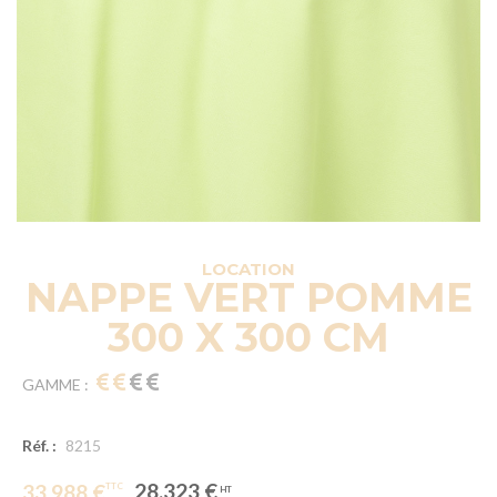
LOCATION
NAPPE VERT POMME
300 X 300 CM
GAMME :
Réf. :
8215
28.323 €
33.988 €