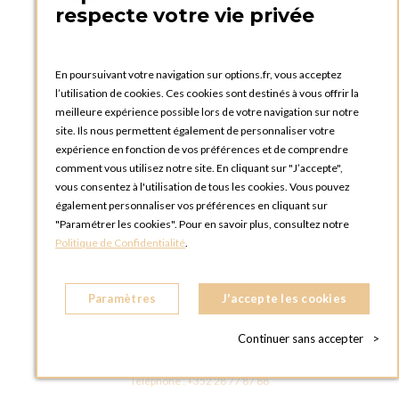
PRATIQUE
respecte votre vie privée
Catalogues et bons de commande
Blog Options
Tutoriels
En poursuivant votre navigation sur options.fr, vous acceptez
l’utilisation de cookies. Ces cookies sont destinés à vous offrir la
meilleure expérience possible lors de votre navigation sur notre
site. Ils nous permettent également de personnaliser votre
expérience en fonction de vos préférences et de comprendre
comment vous utilisez notre site. En cliquant sur "J’accepte",
vous consentez à l'utilisation de tous les cookies. Vous pouvez
OPTIONS LUXEMBOURG
également personnaliser vos préférences en cliquant sur
13 rue Paul Rischard
"Paramétrer les cookies". Pour en savoir plus, consultez notre
5324 Contern
Politique de Confidentialité
.
LUXEMBOURG
Téléphone :
+352 28 77 87 88
Paramètres
J'accepte les cookies
BOUTIQUE OPTIONS LUXEMBOURG
2, avenue Grand-Duc Jean
Continuer sans accepter
>
L - 1842 HOWALD LUXEMBOURG
LUXEMBOURG
Téléphone :
+352 28 77 87 88